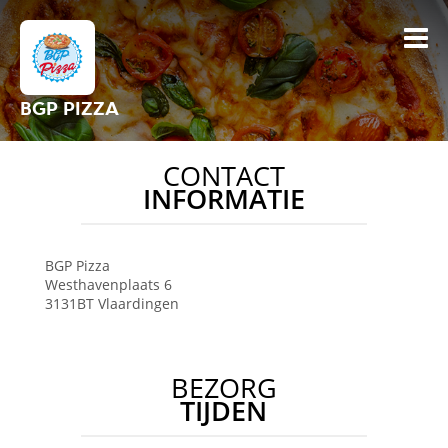
BGP PIZZA
CONTACT
INFORMATIE
BGP Pizza
Westhavenplaats 6
3131BT
Vlaardingen
BEZORG
TIJDEN